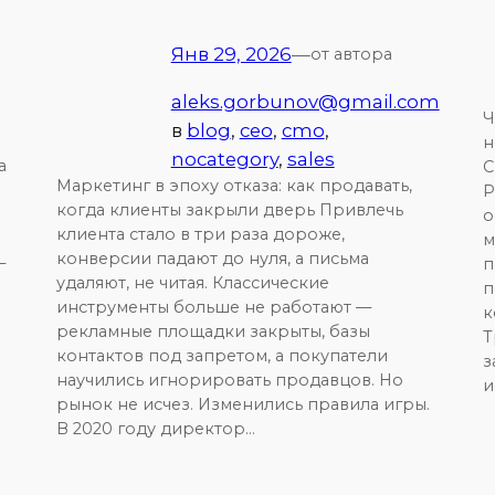
Янв 29, 2026
—
от автора
aleks.gorbunov@gmail.com
Ч
в
blog
, 
ceo
, 
cmo
, 
н
nocategory
, 
sales
а
С
Маркетинг в эпоху отказа: как продавать,
Р
когда клиенты закрыли дверь Привлечь
о
клиента стало в три раза дороже,
м
конверсии падают до нуля, а письма
—
п
удаляют, не читая. Классические
п
инструменты больше не работают —
к
рекламные площадки закрыты, базы
Т
контактов под запретом, а покупатели
з
научились игнорировать продавцов. Но
и
рынок не исчез. Изменились правила игры.
В 2020 году директор…