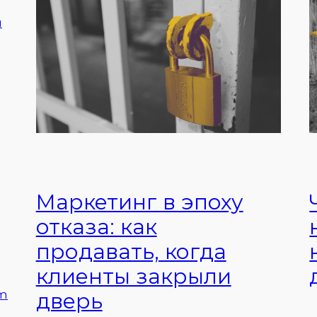
Маркетинг в эпоху
отказа: как
продавать, когда
клиенты закрыли
om
дверь