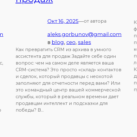
Окт 16, 2025
—
от автора
К
ф
om
aleks.gorbunov@gmail.com
п
в
blog
, 
ceo
, 
sales
п
к
Как превратить CRM из архива в умного
п
ассистента для продаж Задайте себе один
л
с,
вопрос: чем на самом деле является ваша
К
CRM-система? Это просто «склад» контактов
д
и сделок, который продавцы с неохотой
п
заполняют для отчетности перед вами? Или
п
это командный центр вашей коммерческой
службы, который в реальном времени дает
продавцам интеллект и подсказки для
ю
победы? В…