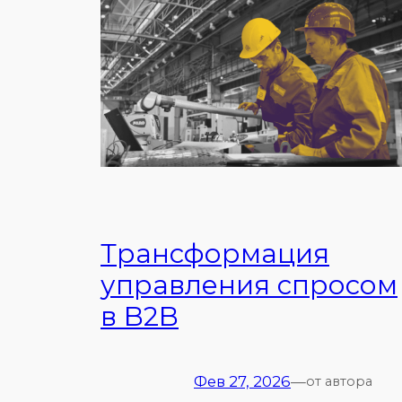
Трансформация
управления спросом
в B2B
Фев 27, 2026
—
от автора