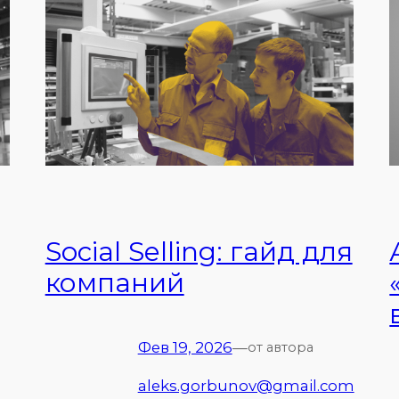
Social Selling: гайд для
компаний
Фев 19, 2026
—
от автора
aleks.gorbunov@gmail.com