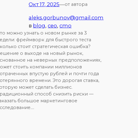
Окт 17, 2025
—
от автора
aleks.gorbunov@gmail.com
в
blog
, 
ceo
, 
cmo
то можно узнать о новом рынке за 3
едели: фреймворк для быстрого теста
колько стоит стратегическая ошибка?
ешение о выходе на новый рынок,
снованное на неверных предположениях,
ожет стоить компании миллионов
отраченных впустую рублей и почти года
отерянного времени. Это дорогая ставка,
оторую может сделать бизнес.
радиционный способ снизить риски —
аказать большое маркетинговое
сследование.…