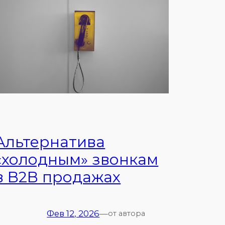
Альтернатива
«холодным» звонкам
в B2B продажах
Фев 12, 2026
—
от автора