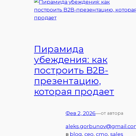
Пирамида
убеждения: как
построить B2B-
презентацию,
которая продает
Фев 2, 2026
—
от автора
aleks.gorbunov@gmail.c
в
blog
, 
ceo
, 
cmo
, 
sales