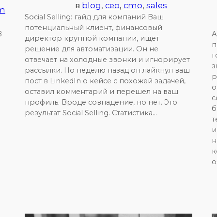
в
blog
, 
ceo
, 
cmo
, 
sales
om
Social Selling: гайд для компаний Ваш
потенциальный клиент, финансовый
B
А
директор крупной компании, ищет
п
решение для автоматизации. Он не
г
отвечает на холодные звонки и игнорирует
з
рассылки. Но неделю назад он лайкнул ваш
р
пост в LinkedIn о кейсе с похожей задачей,
о
оставил комментарий и перешел на ваш
с
профиль. Вроде совпадение, но нет. Это
б
результат Social Selling. Статистика…
т
и
н
к
о