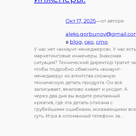
Окт 17, 2025
—
от автора
aleks.gorbunov@gmail.c
в
blog
, 
ceo
, 
cmo
У нас нет «аккаунт-менеджеров». У нас есть
маркетинговые инженеры. Знакомая
ситуация? Технический директор тратит ча
чтобы подробно объяснить «аккаунт-
менеджеру» из агентства сложную
техническую деталь продукта. Он всё
записывает, вежливо кивает и уходит. А
через два дня вы видите рекламный
креатив, где эта деталь описана с
грубейшими ошибками, искажающими вс
суть. Игра в «сломанный телефон» за…