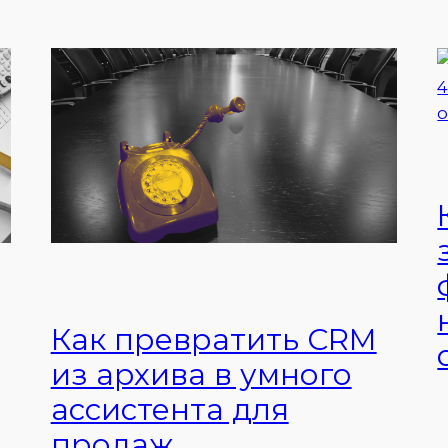
Как превратить CRM
из архива в умного
ассистента для
продаж