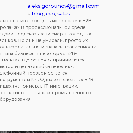
aleks.gorbunov@gmail.com
в
blog
, 
ceo
, 
sales
льтернатива «холодным» звонкам в B2B
родажах В профессиональной среде
одами предсказывали смерть холодных
вонков. Но они не умирали, просто их
оль кардинально менялась в зависимости
т типа бизнеса. В некоторых B2B-
егментах, где решения принимаются
ыстро и цена ошибки невелика,
елефонный прозвон остается
нструментом №1. Однако в сложных B2B-
ишах (например, в IT-интеграции,
онсалтинге, поставках промышленного
борудования)…