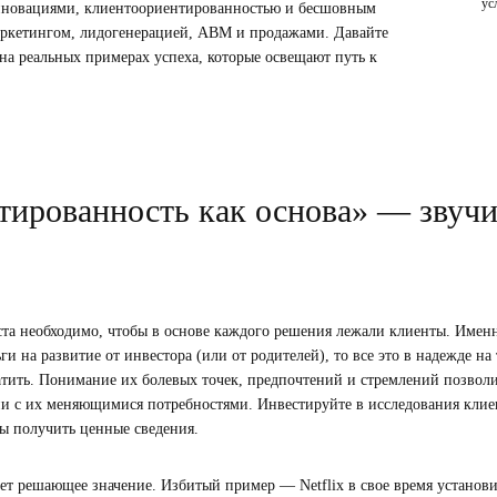
ус
 инновациями, клиентоориентированностью и бесшовным
ркетингом, лидогенерацией, ABM и продажами. Давайте
 на реальных примерах успеха, которые освещают путь к
ированность как основа» — звучи
та необходимо, чтобы в основе каждого решения лежали клиенты. Именн
и на развитие от инвестора (или от родителей), то все это в надежде на т
атить. Понимание их болевых точек, предпочтений и стремлений позволи
ии с их меняющимися потребностями. Инвестируйте в исследования клие
ы получить ценные сведения.
т решающее значение. Избитый пример — Netflix в свое время установил 