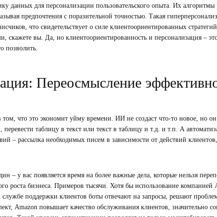
тику данных для персонализации пользовательского опыта. Их алгоритм
азывая предпочтения с поразительной точностью. Такая гиперперсонализ
писчиков, что свидетельствует о силе клиентоориентированных стратеги
тами, скажете вы. Да, но клиентоориентированность и персонализация – это
о позволить.
зация: Переосмысление эффективн
 в том, что это экономит уйму времени. ИИ не создаст что-то новое, но он
перевести таблицу в текст или текст в таблицу и т.д. и т.п. А автоматиз
ий – рассылка необходимых писем в зависимости от действий клиентов, 
дин – у вас появляется время на более важные дела, которые нельзя пер
ого роста бизнеса. Примеров тысячи. Хотя бы использование компанией 
х службе поддержки клиентов боты отвечают на запросы, решают пробле
ект, Amazon повышает качество обслуживания клиентов, значительно со