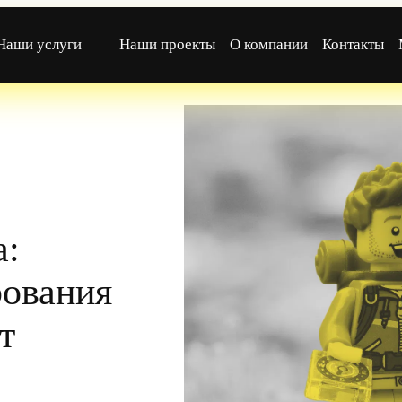
Наши услуги
Наши проекты
О компании
Контакты
а:
рования
т