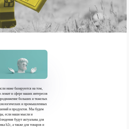
сли ниже базируются на том,
о лежит в сфере наших интересов
продвижение больших и тяжелых
хнологических и промышленных
шений и продуктов. Мы будем
ды, если наши мысли и
блюдения будут актуальны для
нка b2c, а также для товаров и