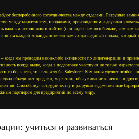
ебуют бесперебойного сотрудничества между отделами. Разрушьте замкн
тво между маркетингом, продажами, производством и другими ключевы
нь важным источником инсайтов (они видят намного больше, чем вам каж
е опыта каждой команды позволят вам создать единый подход, который 
 – когда мы проводим какие-либо активности по лидогенерации и прив
тивность всегда выше, когда в подготовке участвуют не только маркетоло
го-то большего, то взять хотя бы Salesforce. Компания уделяет особое 
одход объединяет продажи, маркетинг, обслуживание клиентов и другие
иентов. Способствуя сотрудничеству и разрушая ведомственные барьеры,
дежным партнером для предприятий по всему миру.
рации: учиться и развиваться