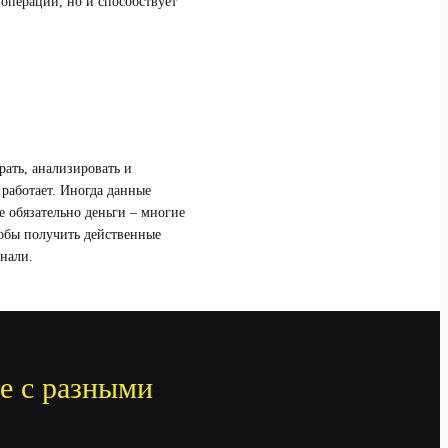
операции, но и способствует
ать, анализировать и
 работает. Иногда данные
е обязательно деньги – многие
обы получить действенные
нали.
е с разными