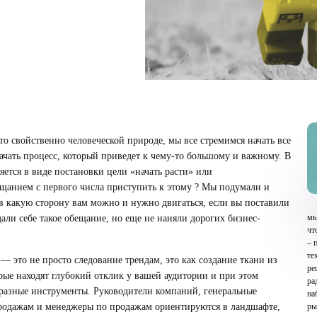
это свойственно человеческой природе, мы все стремимся начать все
начать процесс, который приведет к чему-то большому и важному. В
яется в виде постановки цели «начать расти» или
ещанием с первого числа приступить к этому ? Мы подумали и
в какую сторону вам можно и нужно двигаться, если вы поставили
мы
дали себе такое обещание, но еще не наняли дорогих бизнес-
чт
– 
те
 это не просто следование трендам, это как создание ткани из
ре
рые находят глубокий отклик у вашей аудитории и при этом
ра
разные инструменты. Руководители компаний, генеральные
на
продажам и менеджеры по продажам ориентируются в ландшафте,
ры