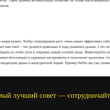
нтов. Такой уровень автоматизации позволяет не только масштабировать 
ентов.
новая валюта. Чтобы стимулировать рост, очень важно эффективно собир
т вам ответ – что делается правильно и надо развивать дальше, а что не
ойдешь по этому пути и откроешь новый голубой океан. Инвестируйте (н
ловно-бесплатные) в надежные инструменты и технологии аналитики, чт
 тенденциях рынка и конкурентной борьбе. Пример Netflix мы уже упоми
мый лучший совет — сотрудничайт