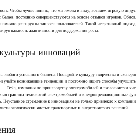
сть. Чтобы лучше понять, что мы имеем в виду, возьмем игровую индус
ic Games, постоянно совершенствуются на основе отзывов игроков. Обно
инамично реагируя на запросы пользователей. Такой итеративный подход 
рируя важность адаптивности для поддержания роста.
культуры инноваций
 любого успешного бизнеса. Поощряйте культуру творчества и экспери
изучайте возникающие тенденции и постоянно ищите способы улучшить 
о — Tesla, компания по производству электромобилей и экологически чис
игая границы технологий электромобилей и внедряя революционные фун
 Неустанное стремление к инновациям не только привлекло к компании
бласти экологически чистых транспортных и энергетических решений.
ения