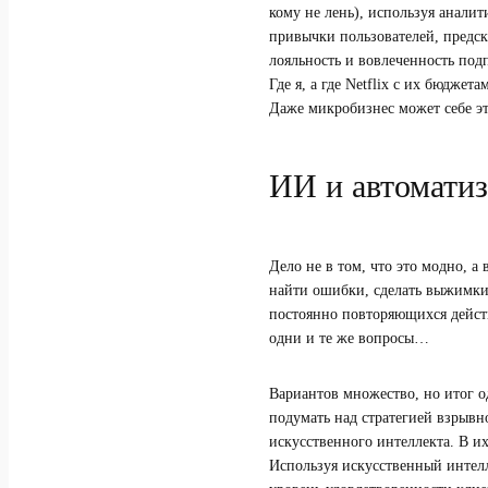
кому не лень), используя анали
привычки пользователей, предск
лояльность и вовлеченность под
Где я, а где Netflix с их бюдже
Даже микробизнес может себе эт
ИИ и автомати
Дело не в том, что это модно, а
найти ошибки, сделать выжимки, 
постоянно повторяющихся действ
одни и те же вопросы…
Вариантов множество, но итог о
подумать над стратегией взрывн
искусственного интеллекта. В и
Используя искусственный интелл