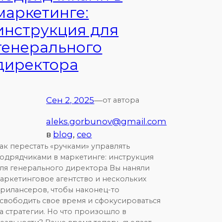
маркетинге:
инструкция для
генерального
директора
Сен 2, 2025
—
от автора
aleks.gorbunov@gmail.com
в
blog
, 
ceo
ак перестать «ручками» управлять
одрядчиками в маркетинге: инструкция
ля генерального директора Вы наняли
аркетинговое агентство и нескольких
рилансеров, чтобы наконец-то
свободить свое время и сфокусироваться
а стратегии. Но что произошло в