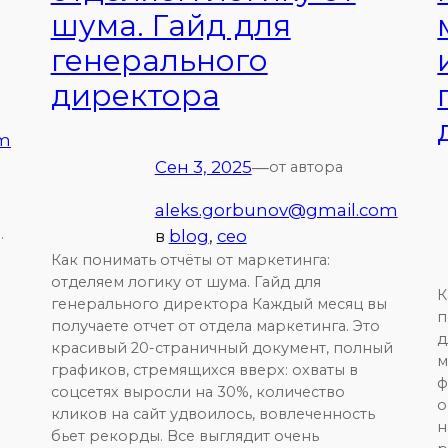
шума. Гайд для
генерального
директора
om
Сен 3, 2025
—
от автора
aleks.gorbunov@gmail.com
.
в
blog
, 
ceo
Как понимать отчёты от маркетинга:
отделяем логику от шума. Гайд для
К
генерального директора Каждый месяц вы
п
получаете отчет от отдела маркетинга. Это
д
красивый 20-страничный документ, полный
м
графиков, стремящихся вверх: охваты в
ф
соцсетях выросли на 30%, количество
о
кликов на сайт удвоилось, вовлеченность
н
бьет рекорды. Все выглядит очень