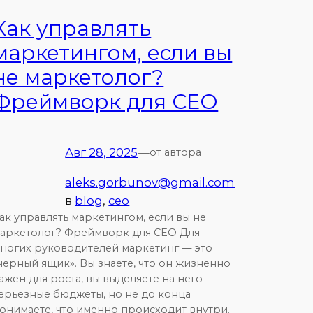
Как управлять
маркетингом, если вы
не маркетолог?
Фреймворк для CEO
Авг 28, 2025
—
от автора
aleks.gorbunov@gmail.com
в
blog
, 
ceo
ак управлять маркетингом, если вы не
аркетолог? Фреймворк для CEO Для
ногих руководителей маркетинг — это
черный ящик». Вы знаете, что он жизненно
ажен для роста, вы выделяете на него
ерьезные бюджеты, но не до конца
онимаете, что именно происходит внутри.