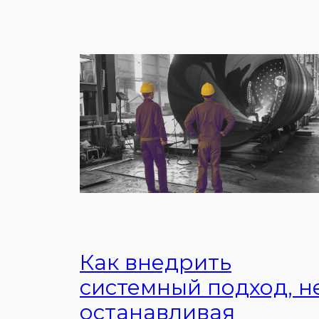
Как внедрить
системный подход, н
останавливая