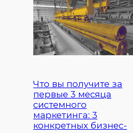
Что вы получите за
первые 3 месяца
системного
маркетинга: 3
конкретных бизнес-