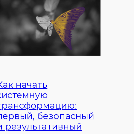
Как начать
системную
трансформацию:
первый, безопасный
и результативный