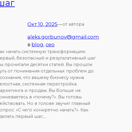
шаг
Окт 10, 2025
—
от автора
aleks.gorbunov@gmail.com
в
blog
, 
ceo
ак начать системную трансформацию:
ервый, безопасный и результативный шаг
ы прочитали десятки статей. Вы прошли
уть от понимания отдельных проблем до
сознания, что вашему бизнесу нужна
елостная, системная перестройка
аркетинга и продаж. Вы больше не
омневаетесь в «почему?». Вы готовы
ействовать. Но в голове звучит главный
опрос: «С чего конкретно начать?». Как
делать первый шаг,…