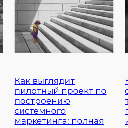
Как выглядит
пилотный проект по
построению
системного
маркетинга: полная