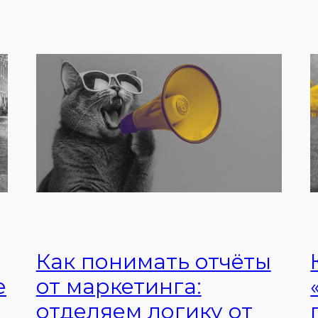
Как понимать отчёты
е
от маркетинга:
отделяем логику от