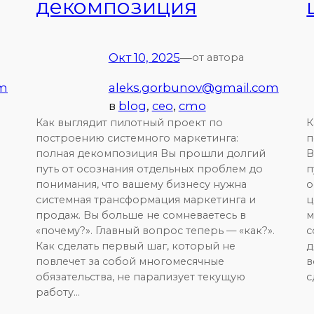
декомпозиция
Окт 10, 2025
—
от автора
om
aleks.gorbunov@gmail.com
в
blog
, 
ceo
, 
cmo
Как выглядит пилотный проект по
К
построению системного маркетинга:
п
полная декомпозиция Вы прошли долгий
В
путь от осознания отдельных проблем до
п
понимания, что вашему бизнесу нужна
о
системная трансформация маркетинга и
ц
продаж. Вы больше не сомневаетесь в
м
«почему?». Главный вопрос теперь — «как?».
с
Как сделать первый шаг, который не
д
повлечет за собой многомесячные
в
обязательства, не парализует текущую
с
работу…