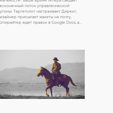
еальности? Ваше время теперь съедает
есконечный поток управленческой
утины. Таргетолог настраивает Директ,
изайнер присылает макеты на почту,
опирайтер ждет правок в Google Docs, а…