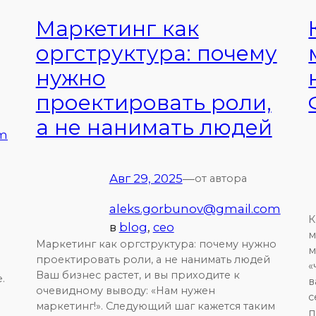
Маркетинг как
оргструктура: почему
нужно
проектировать роли,
а не нанимать людей
om
Авг 29, 2025
—
от автора
aleks.gorbunov@gmail.com
К
в
blog
, 
ceo
м
Маркетинг как оргструктура: почему нужно
м
проектировать роли, а не нанимать людей
«
Ваш бизнес растет, и вы приходите к
.
в
очевидному выводу: «Нам нужен
с
маркетинг!». Следующий шаг кажется таким
п