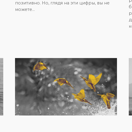
р
позитивно. Но, глядя на эти цифры, вы не
б
можете…
р
д
к