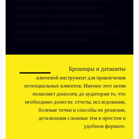
инфографика, UX-дизайн, визуальное
оформление книг, документов, отчетов и
иного текста — все это воздействует на
аудиторию и помогает делать акценты там, где
они нужны и помогают убеждать.
Брошюры и даташиты
ключевой инструмент для привлечения
потенциальных клиентов. Именно этот актив
позволяет доносить до аудитории то, что
необходимо донести: отчеты, исследования,
болевые точки и способы их решения,
детализация сложных тем в простом и
удобном формате.