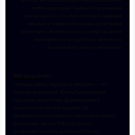
контент, который в первую очередь вовлекает
новую аудиторию. Краткие и цепляющие
тексты, вместе с соответствующей графикой
являются самым популярным средством в
маркетинге. Фактически он отделяет целевую
аудиторию (та, которой тема интересна/
полезна/актуальна) от нецелевой.
Веб-разработка
сложные сайты, порталы и лендинги — это
тоже часть контента. Чтобы был результат
(продажи, вовлечение, формирование),
недостаточно сделать красиво. От
правильного сочетания тестового наполнения,
визуальных частей, UX и UI зависит
восприятие целевой аудиторией бренда