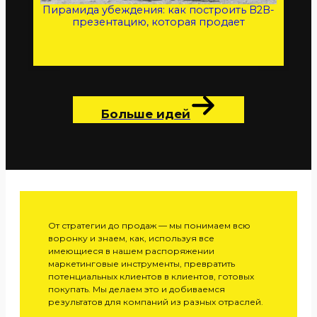
Пирамида убеждения: как построить B2B-
презентацию, которая продает
Больше идей
От стратегии до продаж — мы понимаем всю
воронку и знаем, как, используя все
имеющиеся в нашем распоряжении
маркетинговые инструменты, превратить
потенциальных клиентов в клиентов, готовых
покупать. Мы делаем это и добиваемся
результатов для компаний из разных отраслей.