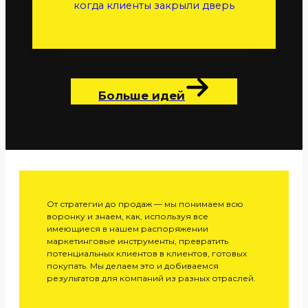
когда клиенты закрыли дверь
Больше идей
От стратегии до продаж — мы понимаем всю
воронку и знаем, как, используя все
имеющиеся в нашем распоряжении
маркетинговые инструменты, превратить
потенциальных клиентов в клиентов, готовых
покупать. Мы делаем это и добиваемся
результатов для компаний из разных отраслей.